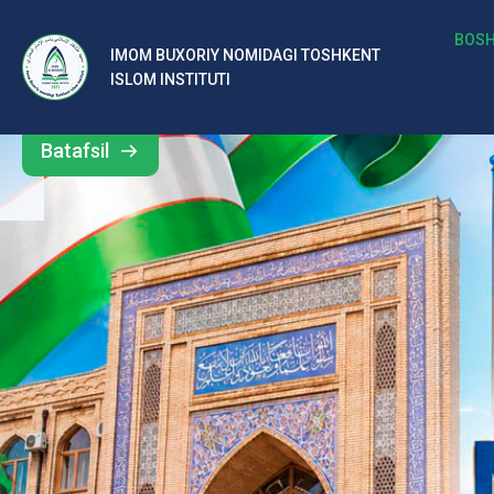
b
BOSH
IMOM BUXORIY NOMIDAGI TOSHKENT
Barcha
ISLOM INSTITUTI
al
yangiliklar
ar
Batafsil
o‘
rt
a
si
d