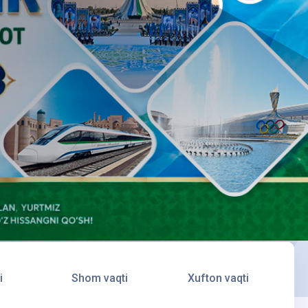
i
Shom vaqti
Xufton vaqti