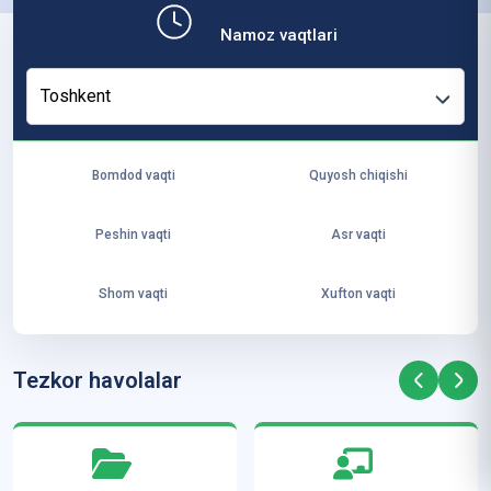
b,
Namoz vaqtlari
ya
ng
Toshkent
i
ha
yo
Bomdod vaqti
Quyosh chiqishi
t
va
Peshin vaqti
Asr vaqti
ke
laj
Shom vaqti
Xufton vaqti
ak
ya
ra
Tezkor havolalar
ta
mi
z”