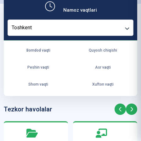
b,
Namoz vaqtlari
ya
ng
Toshkent
i
ha
yo
Bomdod vaqti
Quyosh chiqishi
t
va
Peshin vaqti
Asr vaqti
ke
laj
Shom vaqti
Xufton vaqti
ak
ya
ra
Tezkor havolalar
ta
mi
z”