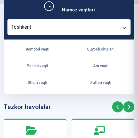
b,
Namoz vaqtlari
ya
ng
Toshkent
i
ha
yo
Bomdod vaqti
Quyosh chiqishi
t
va
Peshin vaqti
Asr vaqti
ke
laj
Shom vaqti
Xufton vaqti
ak
ya
ra
Tezkor havolalar
ta
mi
z”