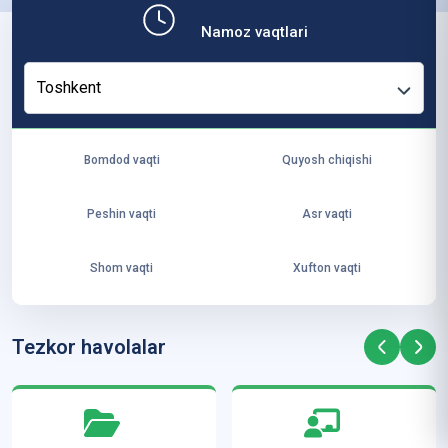
b,
Namoz vaqtlari
ya
ng
Toshkent
i
ha
yo
Bomdod vaqti
Quyosh chiqishi
t
va
Peshin vaqti
Asr vaqti
ke
laj
Shom vaqti
Xufton vaqti
ak
ya
ra
Tezkor havolalar
ta
mi
z”