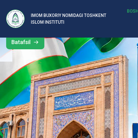
b
BOSH
IMOM BUXORIY NOMIDAGI TOSHKENT
Barcha
ISLOM INSTITUTI
al
yangiliklar
ar
Batafsil
o‘
rt
a
si
d