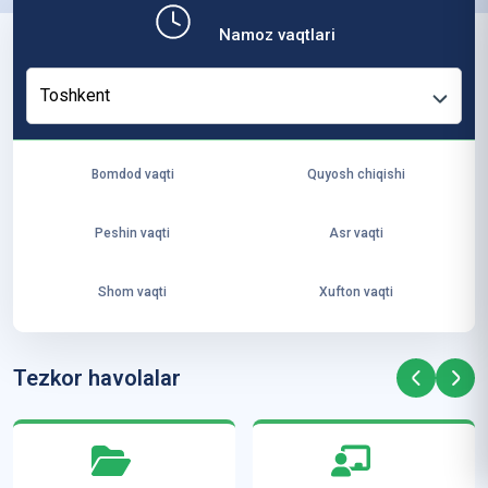
b,
Namoz vaqtlari
ya
ng
Toshkent
i
ha
yo
Bomdod vaqti
Quyosh chiqishi
t
va
Peshin vaqti
Asr vaqti
ke
laj
Shom vaqti
Xufton vaqti
ak
ya
ra
Tezkor havolalar
ta
mi
z”