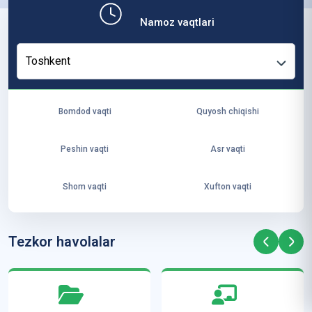
b,
Namoz vaqtlari
ya
ng
Toshkent
i
ha
yo
Bomdod vaqti
Quyosh chiqishi
t
va
Peshin vaqti
Asr vaqti
ke
laj
Shom vaqti
Xufton vaqti
ak
ya
ra
Tezkor havolalar
ta
mi
z”