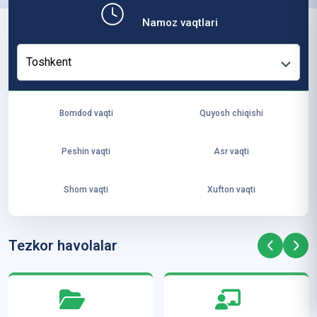
b,
Namoz vaqtlari
ya
ng
Toshkent
i
ha
yo
Bomdod vaqti
Quyosh chiqishi
t
va
Peshin vaqti
Asr vaqti
ke
laj
Shom vaqti
Xufton vaqti
ak
ya
ra
Tezkor havolalar
ta
mi
z”