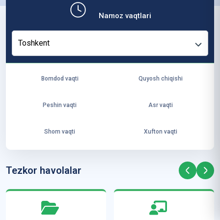
b,
Namoz vaqtlari
ya
ng
Toshkent
i
ha
yo
Bomdod vaqti
Quyosh chiqishi
t
va
Peshin vaqti
Asr vaqti
ke
laj
Shom vaqti
Xufton vaqti
ak
ya
ra
Tezkor havolalar
ta
mi
z”