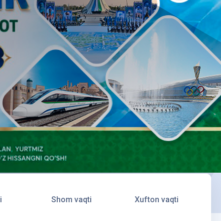
i
Shom vaqti
Xufton vaqti