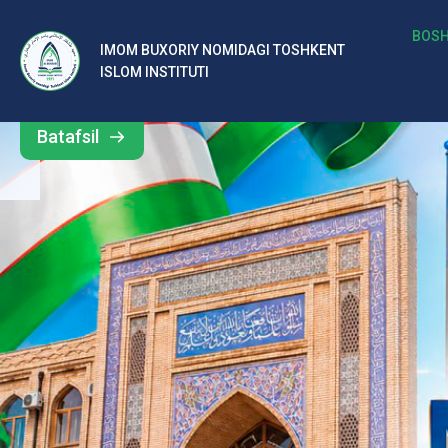
b
BOSH
IMOM BUXORIY NOMIDAGI TOSHKENT
Barcha
ISLOM INSTITUTI
al
yangiliklar
ar
Batafsil
o‘
rt
a
si
d