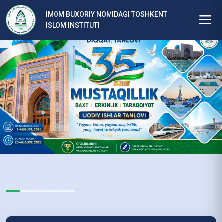
Barcha
ta
yangiliklar
IMOM BUXORIY NOMIDAGI TOSHKENT
si
ISLOM INSTITUTI
Batafsil
da
“Y
ag
on
a
Va
ta
n,
ya
go
na
xa
lq
bo
‘li