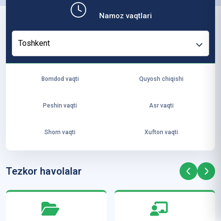
b,
Namoz vaqtlari
ya
ng
Toshkent
i
ha
yo
Bomdod vaqti
Quyosh chiqishi
t
va
Peshin vaqti
Asr vaqti
ke
laj
Shom vaqti
Xufton vaqti
ak
ya
ra
Tezkor havolalar
ta
mi
z”