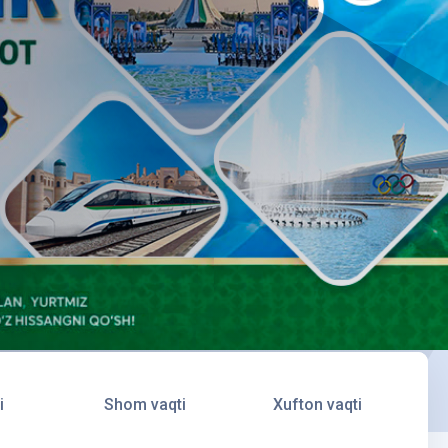
i
Shom vaqti
Xufton vaqti