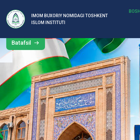
b
BOSH
IMOM BUXORIY NOMIDAGI TOSHKENT
Barcha
ISLOM INSTITUTI
al
yangiliklar
ar
Batafsil
o‘
rt
a
si
d