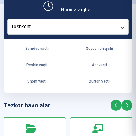
b,
Namoz vaqtlari
ya
ng
Toshkent
i
ha
yo
Bomdod vaqti
Quyosh chiqishi
t
va
Peshin vaqti
Asr vaqti
ke
laj
Shom vaqti
Xufton vaqti
ak
ya
ra
Tezkor havolalar
ta
mi
z”