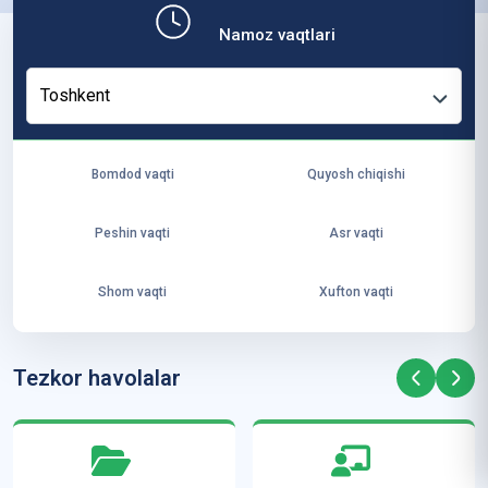
b,
Namoz vaqtlari
ya
ng
Toshkent
i
ha
yo
Bomdod vaqti
Quyosh chiqishi
t
va
Peshin vaqti
Asr vaqti
ke
laj
Shom vaqti
Xufton vaqti
ak
ya
ra
Tezkor havolalar
ta
mi
z”