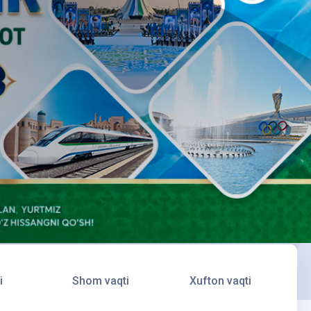
i
Shom vaqti
Xufton vaqti