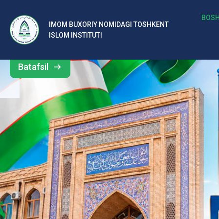
b
BOSH
IMOM BUXORIY NOMIDAGI TOSHKENT
Barcha
ISLOM INSTITUTI
al
yangiliklar
ar
Batafsil
o‘
rt
a
si
d