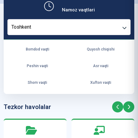
b,
Namoz vaqtlari
ya
ng
Toshkent
i
ha
yo
Bomdod vaqti
Quyosh chiqishi
t
va
Peshin vaqti
Asr vaqti
ke
laj
Shom vaqti
Xufton vaqti
ak
ya
ra
Tezkor havolalar
ta
mi
z”