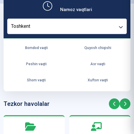
b,
Namoz vaqtlari
ya
ng
Toshkent
i
ha
yo
Bomdod vaqti
Quyosh chiqishi
t
va
Peshin vaqti
Asr vaqti
ke
laj
Shom vaqti
Xufton vaqti
ak
ya
ra
Tezkor havolalar
ta
mi
z”