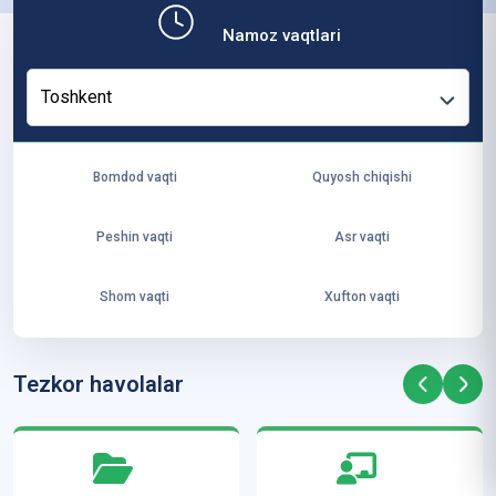
b,
Namoz vaqtlari
ya
ng
Toshkent
i
ha
yo
Bomdod vaqti
Quyosh chiqishi
t
va
Peshin vaqti
Asr vaqti
ke
laj
Shom vaqti
Xufton vaqti
ak
ya
ra
Tezkor havolalar
ta
mi
z”