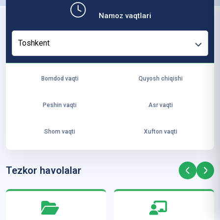
b,
Namoz vaqtlari
ya
ng
Toshkent
i
ha
yo
Bomdod vaqti
Quyosh chiqishi
t
va
Peshin vaqti
Asr vaqti
ke
laj
Shom vaqti
Xufton vaqti
ak
ya
ra
Tezkor havolalar
ta
mi
z”