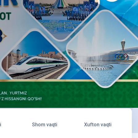
i
Shom vaqti
Xufton vaqti