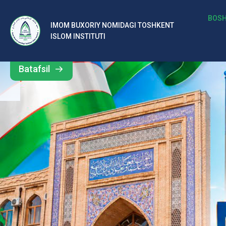
b
BOSH
IMOM BUXORIY NOMIDAGI TOSHKENT
Barcha
ISLOM INSTITUTI
al
yangiliklar
ar
Batafsil
o‘
rt
a
si
d