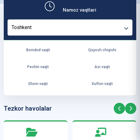
b,
Namoz vaqtlari
ya
ng
Toshkent
i
ha
yo
Bomdod vaqti
Quyosh chiqishi
t
va
Peshin vaqti
Asr vaqti
ke
laj
Shom vaqti
Xufton vaqti
ak
ya
ra
Tezkor havolalar
ta
mi
z”