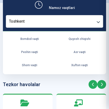
b,
Namoz vaqtlari
ya
ng
Toshkent
i
ha
yo
Bomdod vaqti
Quyosh chiqishi
t
va
Peshin vaqti
Asr vaqti
ke
laj
Shom vaqti
Xufton vaqti
ak
ya
ra
Tezkor havolalar
ta
mi
z”