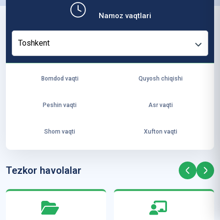
b,
Namoz vaqtlari
ya
ng
Toshkent
i
ha
yo
Bomdod vaqti
Quyosh chiqishi
t
va
Peshin vaqti
Asr vaqti
ke
laj
Shom vaqti
Xufton vaqti
ak
ya
ra
Tezkor havolalar
ta
mi
z”