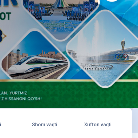
i
Shom vaqti
Xufton vaqti