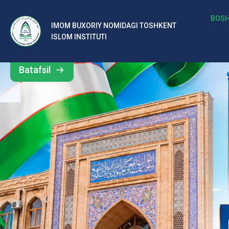
b
BOSH
IMOM BUXORIY NOMIDAGI TOSHKENT
Barcha
ISLOM INSTITUTI
al
yangiliklar
ar
Batafsil
o‘
rt
a
si
d