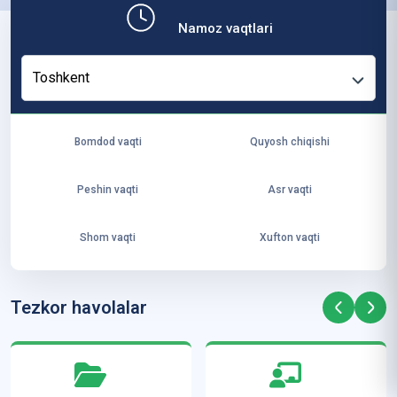
b,
Namoz vaqtlari
ya
ng
Toshkent
i
ha
yo
Bomdod vaqti
Quyosh chiqishi
t
va
Peshin vaqti
Asr vaqti
ke
laj
Shom vaqti
Xufton vaqti
ak
ya
ra
Tezkor havolalar
ta
mi
z”