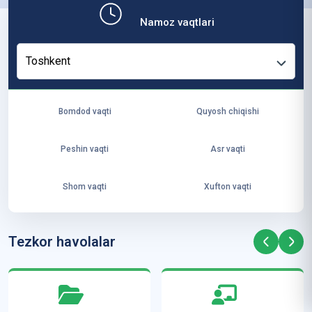
b,
Namoz vaqtlari
ya
ng
Toshkent
i
ha
yo
Bomdod vaqti
Quyosh chiqishi
t
va
Peshin vaqti
Asr vaqti
ke
laj
Shom vaqti
Xufton vaqti
ak
ya
ra
Tezkor havolalar
ta
mi
z”