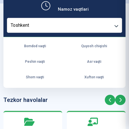
b,
Namoz vaqtlari
ya
ng
Toshkent
i
ha
yo
Bomdod vaqti
Quyosh chiqishi
t
va
Peshin vaqti
Asr vaqti
ke
laj
Shom vaqti
Xufton vaqti
ak
ya
ra
Tezkor havolalar
ta
mi
z”