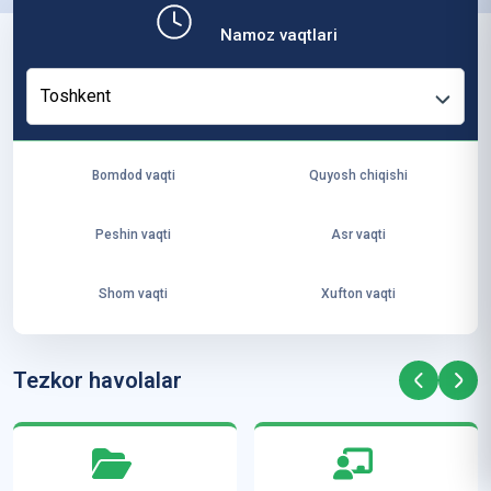
b,
Namoz vaqtlari
ya
ng
Toshkent
i
ha
yo
Bomdod vaqti
Quyosh chiqishi
t
va
Peshin vaqti
Asr vaqti
ke
laj
Shom vaqti
Xufton vaqti
ak
ya
ra
Tezkor havolalar
ta
mi
z”