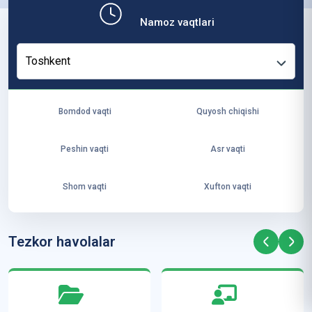
b,
Namoz vaqtlari
ya
ng
Toshkent
i
ha
yo
Bomdod vaqti
Quyosh chiqishi
t
va
Peshin vaqti
Asr vaqti
ke
laj
Shom vaqti
Xufton vaqti
ak
ya
ra
Tezkor havolalar
ta
mi
z”