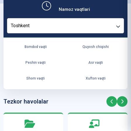
b,
Namoz vaqtlari
ya
ng
Toshkent
i
ha
yo
Bomdod vaqti
Quyosh chiqishi
t
va
Peshin vaqti
Asr vaqti
ke
laj
Shom vaqti
Xufton vaqti
ak
ya
ra
Tezkor havolalar
ta
mi
z”