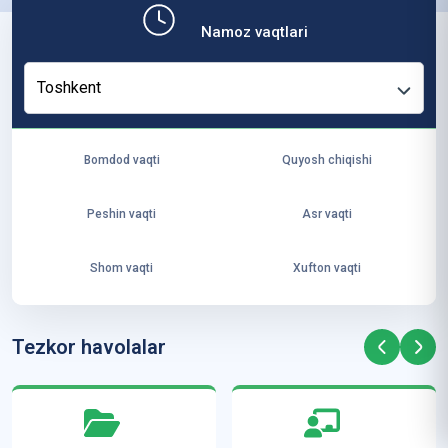
b,
Namoz vaqtlari
ya
ng
Toshkent
i
ha
yo
Bomdod vaqti
Quyosh chiqishi
t
va
Peshin vaqti
Asr vaqti
ke
laj
Shom vaqti
Xufton vaqti
ak
ya
ra
Tezkor havolalar
ta
mi
z”