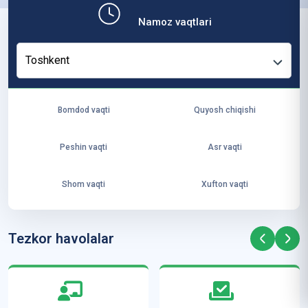
ит
Namoz vaqtlari
ут
и
Toshkent
ус
то
зл
Bomdod vaqti
Quyosh chiqishi
ар
и
Peshin vaqti
Asr vaqti
А
л-
Shom vaqti
Xufton vaqti
Аз
ҳа
рд
Tezkor havolalar
а
м
ал