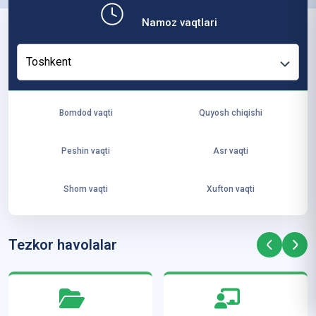
b,
Namoz vaqtlari
ya
ng
Toshkent
i
ha
yo
Bomdod vaqti
Quyosh chiqishi
t
va
Peshin vaqti
Asr vaqti
ke
laj
Shom vaqti
Xufton vaqti
ak
ya
ra
Tezkor havolalar
ta
mi
z”