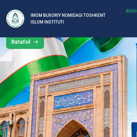
b
BOSH
IMOM BUXORIY NOMIDAGI TOSHKENT
Barcha
ISLOM INSTITUTI
al
yangiliklar
ar
Batafsil
o‘
rt
a
si
d