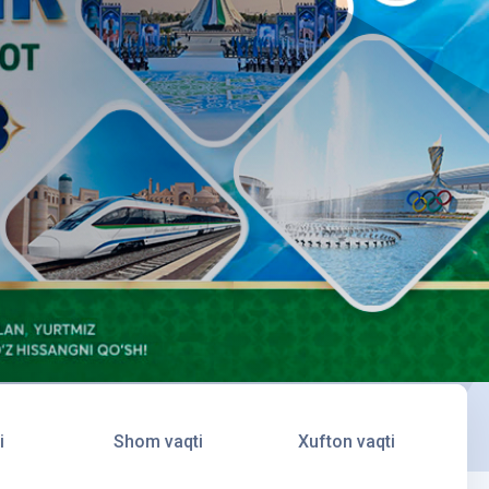
i
Shom vaqti
Xufton vaqti