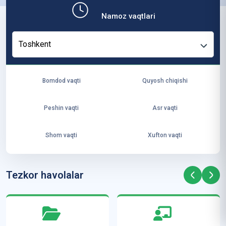
b,
Namoz vaqtlari
ya
ng
Toshkent
i
ha
yo
Bomdod vaqti
Quyosh chiqishi
t
va
Peshin vaqti
Asr vaqti
ke
laj
Shom vaqti
Xufton vaqti
ak
ya
ra
Tezkor havolalar
ta
mi
z”