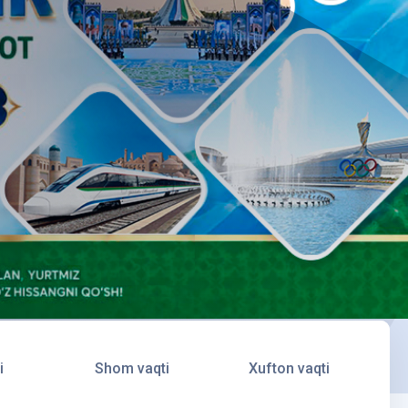
i
Shom vaqti
Xufton vaqti