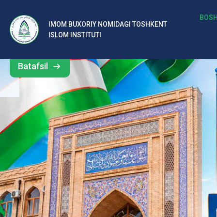
b
BOSH
IMOM BUXORIY NOMIDAGI TOSHKENT
Barcha
ISLOM INSTITUTI
al
yangiliklar
ar
Batafsil
o‘
rt
a
si
d