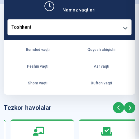
ит
Namoz vaqtlari
ут
и
Toshkent
ус
то
зл
Bomdod vaqti
Quyosh chiqishi
ар
и
Peshin vaqti
Asr vaqti
А
л-
Shom vaqti
Xufton vaqti
Аз
ҳа
рд
Tezkor havolalar
а
м
ал