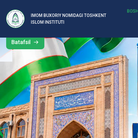
b
BOSH
IMOM BUXORIY NOMIDAGI TOSHKENT
Barcha
ISLOM INSTITUTI
al
yangiliklar
ar
Batafsil
o‘
rt
a
si
d