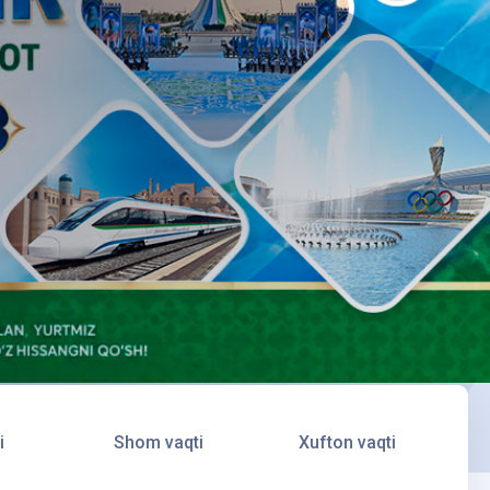
i
Shom vaqti
Xufton vaqti