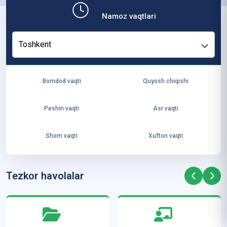
b,
Namoz vaqtlari
ya
ng
Toshkent
i
ha
yo
Bomdod vaqti
Quyosh chiqishi
t
va
Peshin vaqti
Asr vaqti
ke
laj
Shom vaqti
Xufton vaqti
ak
ya
ra
Tezkor havolalar
ta
mi
z”