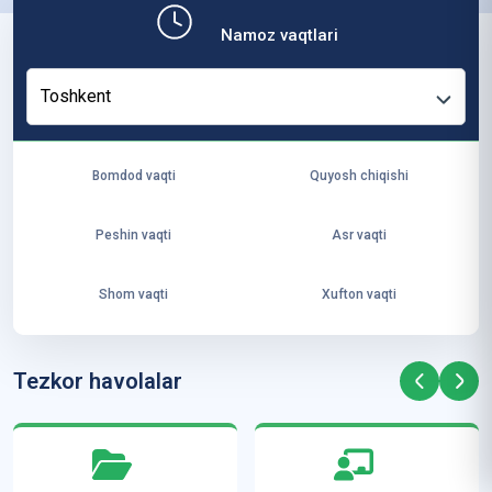
b,
Namoz vaqtlari
ya
ng
Toshkent
i
ha
yo
Bomdod vaqti
Quyosh chiqishi
t
va
Peshin vaqti
Asr vaqti
ke
laj
Shom vaqti
Xufton vaqti
ak
ya
ra
Tezkor havolalar
ta
mi
z”