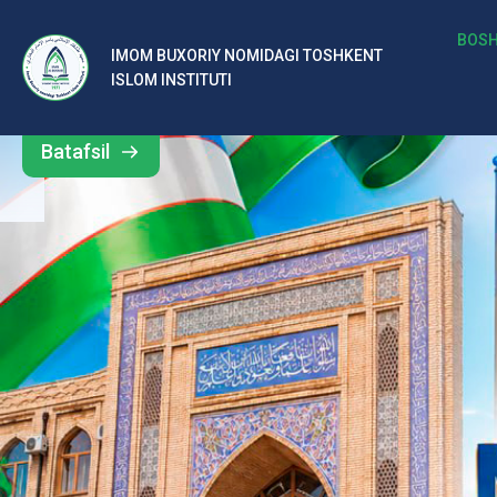
b
BOSH
IMOM BUXORIY NOMIDAGI TOSHKENT
Barcha
ISLOM INSTITUTI
al
yangiliklar
ar
Batafsil
o‘
rt
a
si
d