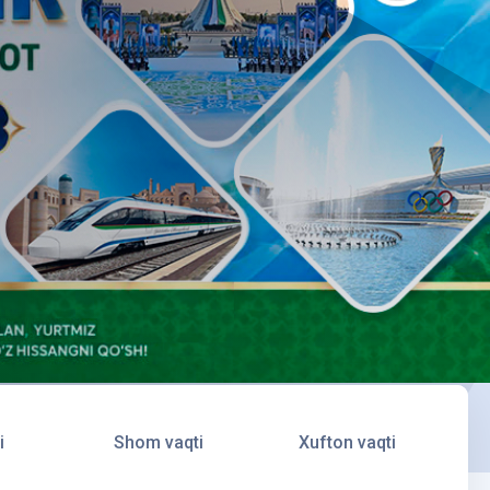
i
Shom vaqti
Xufton vaqti