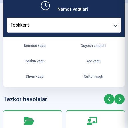
b,
Namoz vaqtlari
ya
ng
Toshkent
i
ha
yo
Bomdod vaqti
Quyosh chiqishi
t
va
Peshin vaqti
Asr vaqti
ke
laj
Shom vaqti
Xufton vaqti
ak
ya
ra
Tezkor havolalar
ta
mi
z”