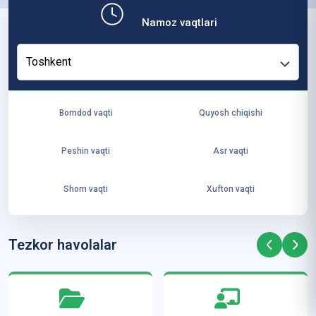
b,
Namoz vaqtlari
ya
ng
Toshkent
i
ha
yo
Bomdod vaqti
Quyosh chiqishi
t
va
Peshin vaqti
Asr vaqti
ke
laj
Shom vaqti
Xufton vaqti
ak
ya
ra
Tezkor havolalar
ta
mi
z”