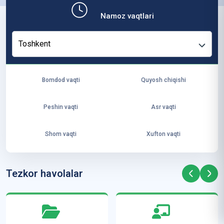
b,
Namoz vaqtlari
ya
ng
Toshkent
i
ha
yo
Bomdod vaqti
Quyosh chiqishi
t
va
Peshin vaqti
Asr vaqti
ke
laj
Shom vaqti
Xufton vaqti
ak
ya
ra
Tezkor havolalar
ta
mi
z”