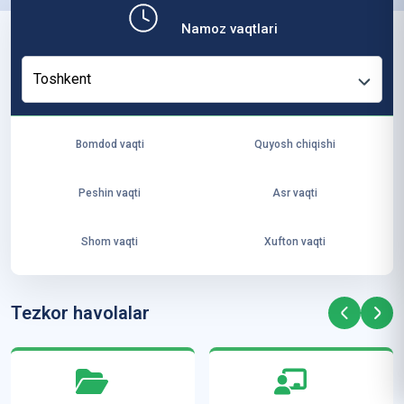
b,
Namoz vaqtlari
ya
ng
Toshkent
i
ha
yo
Bomdod vaqti
Quyosh chiqishi
t
va
Peshin vaqti
Asr vaqti
ke
laj
Shom vaqti
Xufton vaqti
ak
ya
ra
Tezkor havolalar
ta
mi
z”