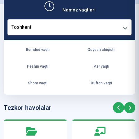
b,
Namoz vaqtlari
ya
ng
Toshkent
i
ha
yo
Bomdod vaqti
Quyosh chiqishi
t
va
Peshin vaqti
Asr vaqti
ke
laj
Shom vaqti
Xufton vaqti
ak
ya
ra
Tezkor havolalar
ta
mi
z”