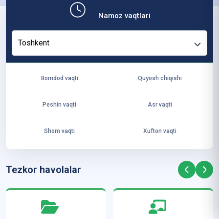
b,
Namoz vaqtlari
ya
ng
Toshkent
i
ha
yo
Bomdod vaqti
Quyosh chiqishi
t
va
Peshin vaqti
Asr vaqti
ke
laj
Shom vaqti
Xufton vaqti
ak
ya
ra
Tezkor havolalar
ta
mi
z”