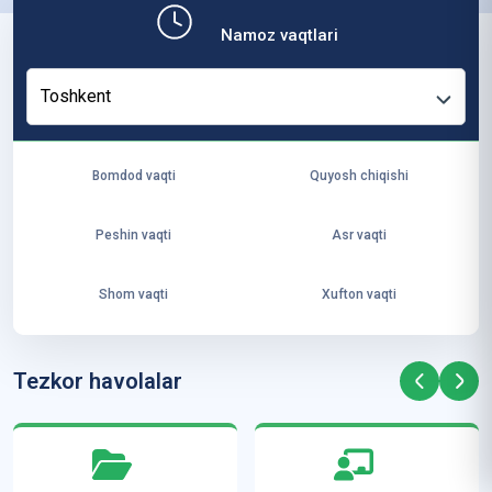
b,
Namoz vaqtlari
ya
ng
Toshkent
i
ha
yo
Bomdod vaqti
Quyosh chiqishi
t
va
Peshin vaqti
Asr vaqti
ke
laj
Shom vaqti
Xufton vaqti
ak
ya
ra
Tezkor havolalar
ta
mi
z”